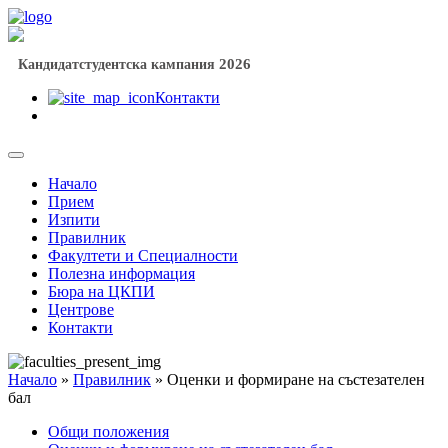
2026
Кандидатстудентска кампания
Контакти
Начало
Прием
Изпити
Правилник
Факултети и Специалности
Полезна информация
Бюра на ЦКПИ
Центрове
Контакти
Начало
»
Правилник
»
Оценки и формиране на състезателен
бал
Общи положения