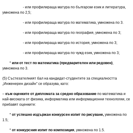
- или профилираща матура по български език и литература,
умножена по 2,5;
- или профилираща матура по математика, умножена по 3.
- или профилираща матура по география, умножена по 3;
- или профилираща матура по история
,
умножена по 3;
- или профилираща матура по чужд език, умножена по 3;
*
или
от тест по математика (предварителен или редовен)
,
умножена по 3.
(5) Състезателният бал на кандидат-студентите за специалността
„Инженерен дизайн” се образува, като:
–
към оценките от дипломата за средно образование
по математика и
най-високата от физика, информатика или инфор­ма­ци­онни технологии, се
прибавят оценките:
*
от успешно издържан конкурсен изпит по рисуване,
умножена по
1.5;
*
от конкурсния изпит по композиция
, умножена по 1.5.