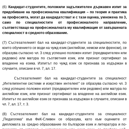
(6)
Кандидат-студентите, положили задължителен държавен изпит за
придобиване на професионална квалификация – по теория и практика
на професията, могат да кандидатстват и с тази оценка, умножена по 3,
само по специалностите от професионалното направление,
съответстващо на професионалната му квалификация от завършената
специалност в средното образование.
(7)
Състезателният бал на кандидат-студентите за специалностите, по
които обучението се води на чужд език (английски, немски или френски), се
образува съгласно чл. 3 след успешно положен изпит (предварителен или
редовен) или матура по съответния език, или признат сертификат за
владеене на езика. Изпитът по чужд език се признава за издържан в
случаите, описани в чл. 7, ал. 17.
Състезателният бал на кандидат-студентите за специалност
„Интелигентни системи и изкуствен интелект“ се образува съгласно чл. 3
след успешно положен изпит (предварителен или редовен) или матура по
английски език, или признат сертификат за владеене на английски език.
Изпитът по английски език се признава за издържан в случаите, описани в
чл. 7, ал. 17, т. 3.
(8) Състезателният бал на кандидат-студентите за специалност
„Педагогика“ във ФиК-Сливен се образува, като към оценките от
дипломата за средно образование по български език и литература и по-