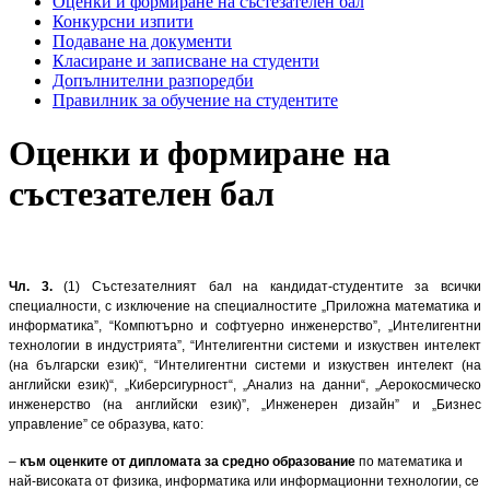
Оценки и формиране на състезателен бал
Конкурсни изпити
Подаване на документи
Класиране и записване на студенти
Допълнителни разпоредби
Правилник за обучение на студентите
Оценки и формиране на
състезателен бал
Чл. 3.
(1) Състезателният бал на кандидат-студентите за всички
специалности, с изключение на специалностите „Приложна математика и
информатика”, “Компютърно и софтуерно инженерство”, „Интелигентни
технологии в индустрията”, “Интелигентни системи и изкуствен интелект
(на български език)“, “Интелигентни системи и изкуствен интелект (на
английски език)“, „Киберсигурност“, „Анализ на данни“, „Аерокосмическо
инженерство (на английски език)”, „Инженерен дизайн” и „Бизнес
управление” се образува, като:
–
към оценките от дипломата за средно образование
по математика и
най-високата от физика, информатика или информационни техно­логии, се