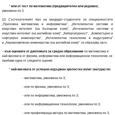
*
или от тест по математика (предварителен или редовен
),
умножена по 3.
(2) Състезателният бал на кандидат-студентите за специалностите
„Приложна математика и информатика”, „Интелигентни системи и
изкуствен интелект (на български език)“, „Интелигентни системи и
изкуствен интелект (на английски език)“, „Киберсигурност“, „Компютърно и
софтуерно инженерство”, „Интелигентни технологии в индустрията”
и
„Аерокосмическо инженерство (на английски език)”
се образува, като:
–
към оценките от дипломата за средно образование
по математика и
най-високата от физика, инфор­ма­тика или инфор­­ма­­ци­онни технологии, се
прибави една от следните оценки:
*
най-високата от успешно издържан зрелостен изпит
(
матура) по:
- математика, умножена по 3;
- или по физика, умножена по 3;
- или по информатика, умножена по 3;
- или по информационни технологии, умножена по 3;
- или профилираща матура по математика, умножена по 3;