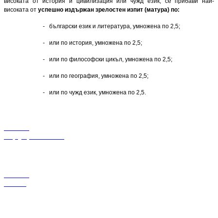
високата от история и цивилизация или чужд език, се прибави най-
високата от
успешно издържан зрелостен изпит (матура) по:
- български език и литература, умножена по 2,5;
- или по история, умножена по 2,5;
- или по философски цикъл, умножена по 2,5;
- или по география, умножена по 2,5;
- или по чужд език, умножена по 2,5.
Заявление
за предварителни изпити
Заявление
за изпити