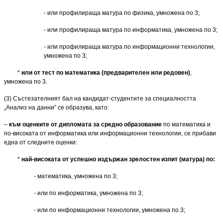
- или профилираща матура по физика, умножена по 3;
- или профилираща матура по информатика, умножена по 3;
- или профилираща матура по информационни технологии,
умножена по 3;
*
или от тест по математика (предварителен или редовен)
,
умножена по 3.
(3) Състезателният бал на кандидат-студентите за специалността
„Анализ на данни” се образува, като:
–
към оценките от дипломата за средно образование
по математика и
по-високата от информатика или информационни техно­логии, се прибави
една от следните оценки:
*
най-високата
от успешно издържан зрелостен изпит (матура) по:
- математика, умножена по 3;
- или по информатика, умножена по 3;
- или по информационни технологии, умножена по 3;