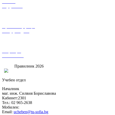
Заявление
кандидатстване
Персонална информация
за кандидат студента
Калкулатор за
състезателен бал
Правилник 2026
Учебен отдел
Началник
маг. инж. Силвия Бориславова
Кабинет:2301
Тел.: 02 965-2638
Мобилен:
Email:
ucheben@tu-sofia.bg