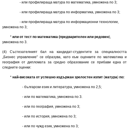
- или профилираща матура по математика, умножена по 3;
- или профилираща матура по информатика, умножена по 3;
- или профилираща матура по информационни технологии,
умножена по 3;
*
или от тест по математика (предварителен или редовен
),
умножена по 3.
(4) Състезателният бал на кандидат-студентите за специалността
„Бизнес управление” се образува, като към оценките по математика и
география от дипломата за средно образование се прибави една от
следните оценки:
*
най-високата от успешно издържан зрелостен изпит
(
матура
)
по:
- български език и литература, умножена по 2,5;
- или по математика, умножена по 3.
- или по география, умножена по 3;
- или по история
,
умножена по 3;
- или по чужд език, умножена по 3;